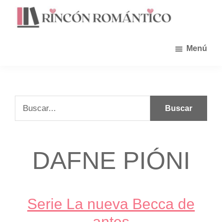
Saltar
al
contenido
principal
Menú
Buscar...
DAFNE PIÓNI
Serie La nueva Becca de
antes