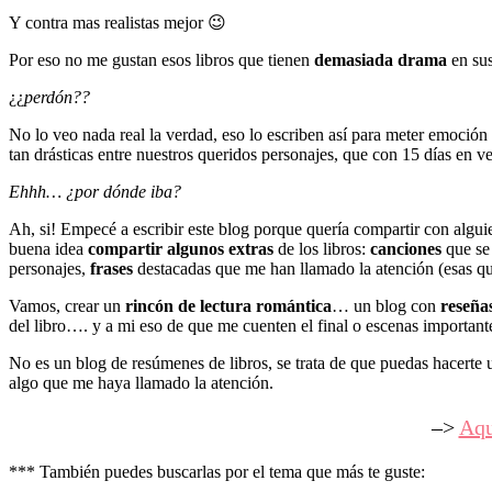
Y contra mas realistas mejor 😉
Por eso no me gustan esos libros que tienen
demasiada drama
en sus
¿¿
perdón??
No lo veo nada real la verdad, eso lo escriben así para meter emoción 
tan drásticas entre nuestros queridos personajes, que con 15 días en 
Ehhh… ¿por dónde iba?
Ah, si! Empecé a escribir este blog porque quería compartir con algui
buena idea
compartir algunos extras
de los libros:
canciones
que se 
personajes,
frases
destacadas que me han llamado la atención (esas qu
Vamos, crear un
rincón de lectura romántica
… un blog con
reseña
del libro…. y a mi eso de que me cuenten el final o escenas importan
No es un blog de resúmenes de libros, se trata de que puedas hacerte un
algo que me haya llamado la atención.
–>
Aqu
*** También puedes buscarlas por el tema que más te guste: