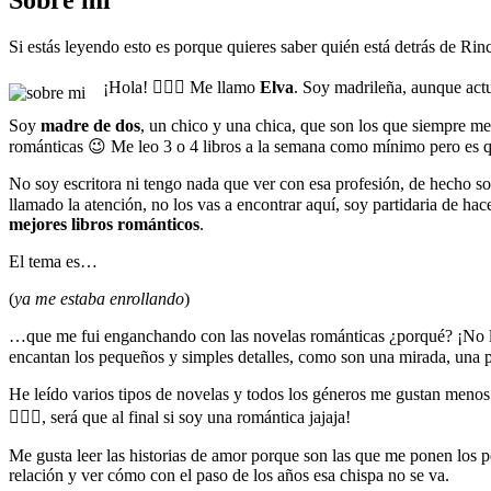
Si estás leyendo esto es porque quieres saber quién está detrás de R
¡Hola! 🙋🏼‍♀️ Me llamo
Elva
. Soy madrileña, aunque act
Soy
madre de dos
, un chico y una chica, que son los que siempre m
románticas 😉 Me leo 3 o 4 libros a la semana como mínimo pero es
No soy escritora ni tengo nada que ver con esa profesión, de hecho s
llamado la atención, no los vas a encontrar aquí, soy partidaria de hac
mejores libros románticos
.
El tema es…
(
ya me estaba enrollando
)
…que me fui enganchando con las novelas románticas ¿porqué? ¡No l
encantan los pequeños y simples detalles, como son una mirada, una 
He leído varios tipos de novelas y todos los géneros me gustan menos
🤷🏼‍♀️, será que al final si soy una romántica jajaja!
Me gusta leer las historias de amor porque son las que me ponen los
relación y ver cómo con el paso de los años esa chispa no se va.