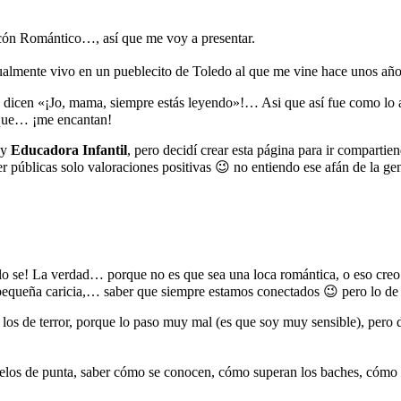
incón Romántico…, así que me voy a presentar.
ualmente vivo en un pueblecito de Toledo al que me vine hace unos año
e dicen «¡Jo, mama, siempre estás leyendo»!… Asi que así fue como lo 
 que… ¡me encantan!
oy
Educadora Infantil
, pero decidí crear esta página para ir compart
er públicas solo valoraciones positivas 😉 no entiendo ese afán de la gen
o se! La verdad… porque no es que sea una loca romántica, o eso cr
pequeña caricia,… saber que siempre estamos conectados 😉 pero lo de 
 los de terror, porque lo paso muy mal (es que soy muy sensible), pero
 pelos de punta, saber cómo se conocen, cómo superan los baches, cómo