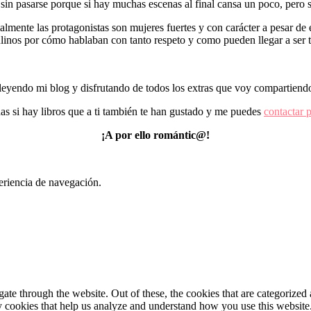
sin pasarse porque si hay muchas escenas al final cansa un poco, pero si
lmente las protagonistas son mujeres fuertes y con carácter a pesar de 
ulinos por cómo hablaban con tanto respeto y como pueden llegar a ser 
eyendo mi blog y disfrutando de todos los extras que voy compartiendo
ñas si hay libros que a ti también te han gustado y me puedes
contactar 
¡A por ello romántic@!
eriencia de navegación.
e through the website. Out of these, the cookies that are categorized a
rty cookies that help us analyze and understand how you use this websit