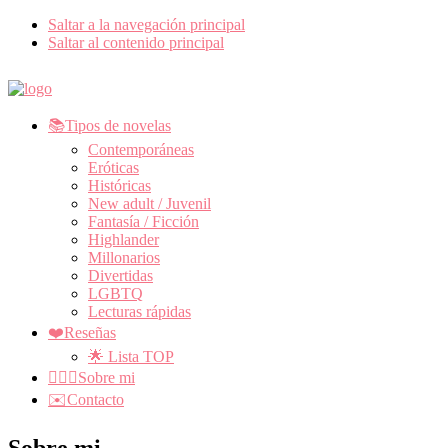
Saltar a la navegación principal
Saltar al contenido principal
📚Tipos de novelas
Contemporáneas
Eróticas
Históricas
New adult / Juvenil
Fantasía / Ficción
Highlander
Millonarios
Divertidas
LGBTQ
Lecturas rápidas
❤️Reseñas
🌟 Lista TOP
🙋🏼‍♀️Sobre mi
✉️Contacto
Sobre mi