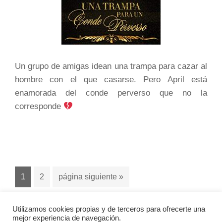
Un grupo de amigas idean una trampa para cazar al
hombre con el que casarse. Pero April está
enamorada del conde perverso que no la
corresponde
Página
Página
Ir
1
2
página siguiente »
a
la
Utilizamos cookies propias y de terceros para ofrecerte una
mejor experiencia de navegación.