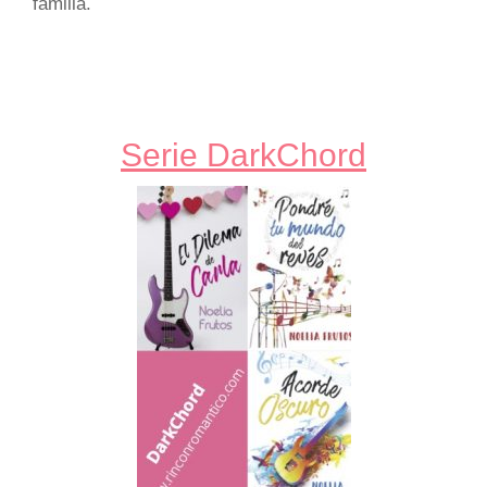
familia.
Serie DarkChord