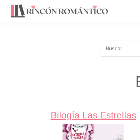
Saltar
Saltar
a
al
la
contenido
navegación
principal
principal
Buscar...
Bilogía Las Estrellas