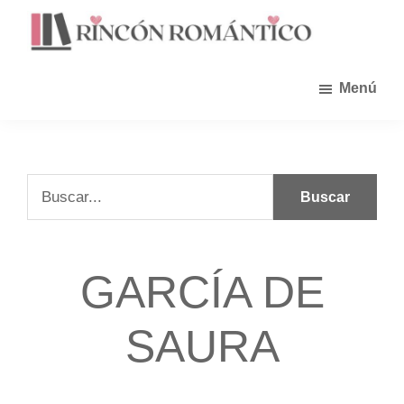
Saltar
al
contenido
principal
Menú
Buscar...
GARCÍA DE
SAURA