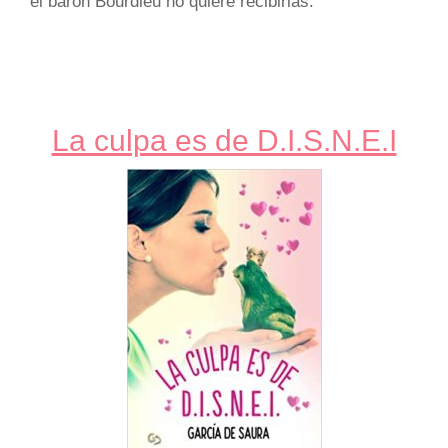
el barón Bourdieu no quiere recibirlas.
La culpa es de D.I.S.N.E.I