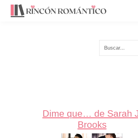
Saltar
Saltar
a
al
la
contenido
navegación
principal
principal
Buscar...
Dime que… de Sarah J
Brooks