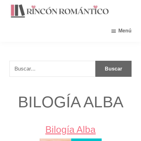
Saltar
al
contenido
principal
Menú
Buscar...
BILOGÍA ALBA
Bilogía Alba