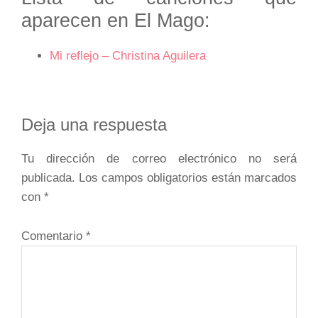
aparecen en El Mago:
Mi reflejo – Christina Aguilera
Interacciones
Deja una respuesta
con
Tu dirección de correo electrónico no será
los
publicada.
Los campos obligatorios están marcados
lectores
con
*
Comentario
*