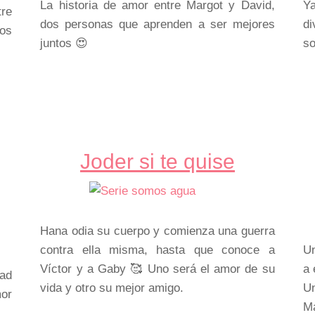
La historia de amor entre Margot y David,
Y
tre
dos personas que aprenden a ser mejores
d
los
juntos 😍
so
Joder si te quise
Hana odia su cuerpo y comienza una guerra
contra ella misma, hasta que conoce a
Un
Víctor y a Gaby 🥰 Uno será el amor de su
a 
dad
vida y otro su mejor amigo.
U
or
M