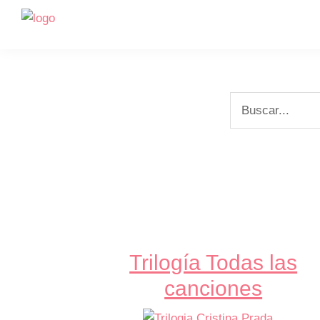
Saltar
Saltar
a
al
la
contenido
navegación
principal
principal
Buscar...
Trilogía Todas las
canciones