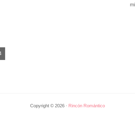
m
Página
4
Copyright © 2026 ·
Rincón Romántico