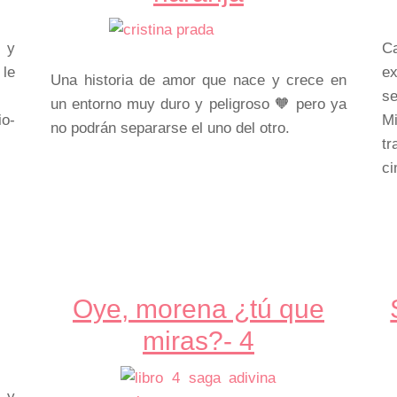
 y
C
 le
e
Una historia de amor que nace y crece en
se
un entorno muy duro y peligroso 🧡 pero ya
io-
Mi
no podrán separarse el uno del otro.
t
ci
Oye, morena ¿tú que
miras?- 4
l y