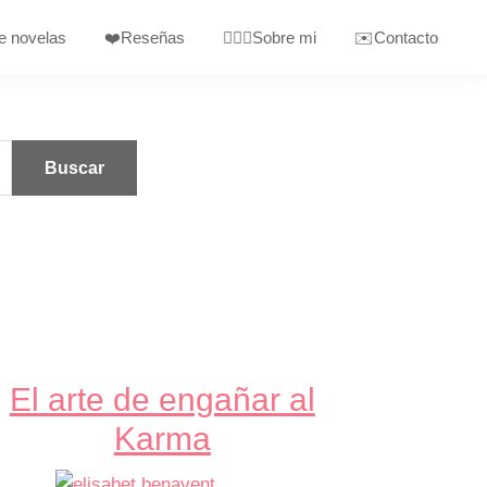
e novelas
❤️Reseñas
🙋🏼‍♀️Sobre mi
✉️Contacto
El arte de engañar al
Karma