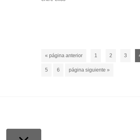
Ir
Página
Página
Página
«
página anterior
1
2
3
a
Página
Página
Ir
5
6
página siguiente »
la
a
la