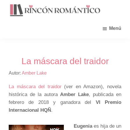
Saltar
al
contenido
principal
Menú
La máscara del traidor
Autor:
Amber Lake
La máscara del traidor
(ver en Amazon), novela
histórica de la autora
Amber Lake
, publicada en
febrero de 2018 y ganadora del
VI Premio
Internacional HQÑ
.
Eugenia
es hija de un