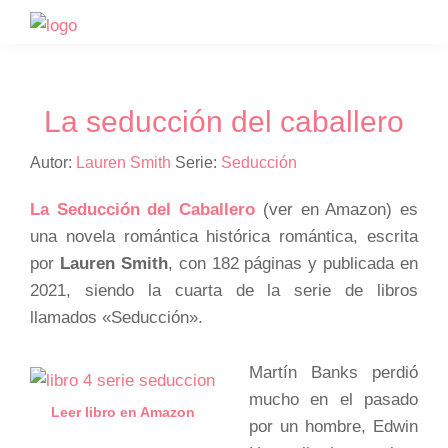
Saltar
Saltar
a
al
la
contenido
navegación
principal
La seducción del caballero
principal
Autor:
Lauren Smith
Serie:
Seducción
La Seducción del Caballero
(ver en Amazon) es
una novela romántica histórica romántica, escrita
por
Lauren Smith
, con 182 páginas y publicada en
2021, siendo la cuarta de la serie de libros
llamados «Seducción».
Martín Banks perdió
mucho en el pasado
Leer libro en Amazon
por un hombre, Edwin