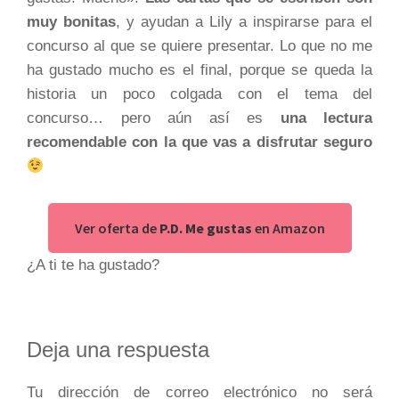
muy bonitas
, y ayudan a Lily a inspirarse para el
concurso al que se quiere presentar. Lo que no me
ha gustado mucho es el final, porque se queda la
historia un poco colgada con el tema del
concurso… pero aún así es
una lectura
recomendable con la que vas a disfrutar seguro
Ver oferta de
P.D. Me gustas
en Amazon
¿A ti te ha gustado?
Interacciones
Deja una respuesta
con
Tu dirección de correo electrónico no será