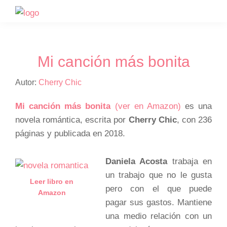
Saltar
Saltar
a
al
la
contenido
navegación
principal
Mi canción más bonita
principal
Autor:
Cherry Chic
Mi canción más bonita
(ver en Amazon)
es una
novela romántica, escrita por
Cherry Chic
, con 236
páginas y publicada en 2018.
Daniela Acosta
trabaja en
un trabajo que no le gusta
Leer libro en
pero con el que puede
Amazon
pagar sus gastos. Mantiene
una medio relación con un