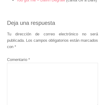
You got me – Davin Degraw
(canta Oli a Dani)
Interacciones
Deja una respuesta
con
Tu dirección de correo electrónico no será
los
publicada.
Los campos obligatorios están marcados
lectores
con
*
Comentario
*